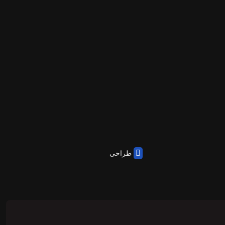
طراحی و توسعه: تیم میهن پارس