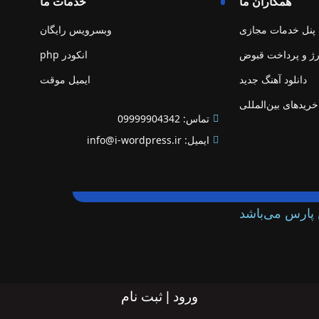
همکاران ما
خدمات ما
پنل خدمات مجازی
وبسرویس رایگان
رژ و پرداخت قبوض
انکودر php
دانلود آهنگ جدید
ایمیل موقت
خریدهای بین‌المللی
تماس: 09999904342
ایمیل: info@i-wordpress.ir
پارس می‌باشد
ورود | ثبت نام