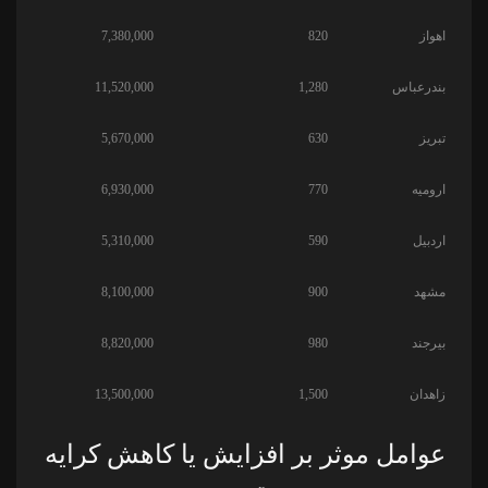
اهواز
820
7,380,000
بندرعباس
1,280
11,520,000
تبریز
630
5,670,000
ارومیه
770
6,930,000
اردبیل
590
5,310,000
مشهد
900
8,100,000
بیرجند
980
8,820,000
زاهدان
1,500
13,500,000
عوامل موثر بر افزایش یا کاهش کرایه