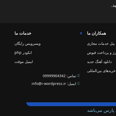
د.
همکاران ما
خدمات ما
پنل خدمات مجازی
وبسرویس رایگان
رژ و پرداخت قبوض
انکودر php
دانلود آهنگ جدید
ایمیل موقت
خریدهای بین‌المللی
تماس: 09999904342
ایمیل: info@i-wordpress.ir
پارس می‌باشد