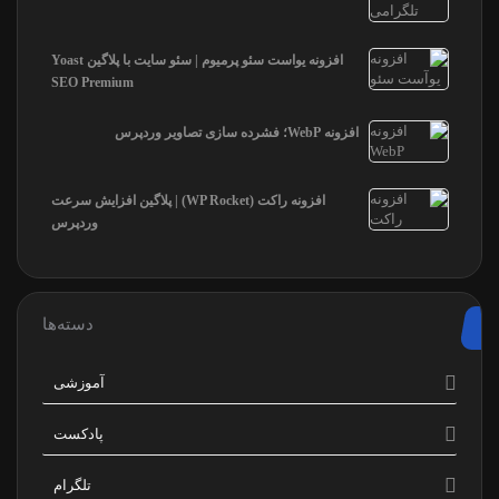
افزونه یواست سئو پرمیوم | سئو سایت با پلاگین Yoast
SEO Premium
افزونه WebP؛ فشرده سازی تصاویر وردپرس
افزونه راکت (WP Rocket) | پلاگین افزایش سرعت
وردپرس
دسته‌ها
آموزشی
پادکست
تلگرام