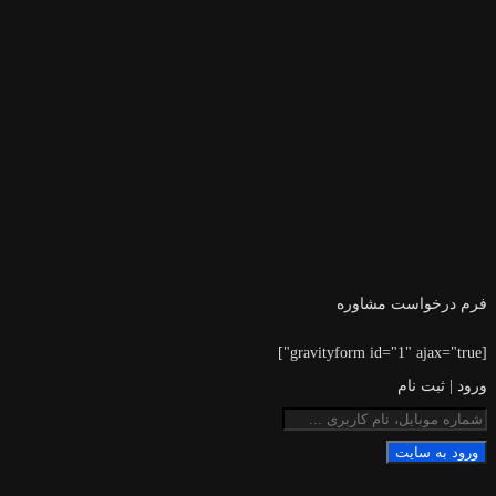
فرم درخواست مشاوره
[gravityform id="1" ajax="true"]
ورود | ثبت نام
ورود به سایت