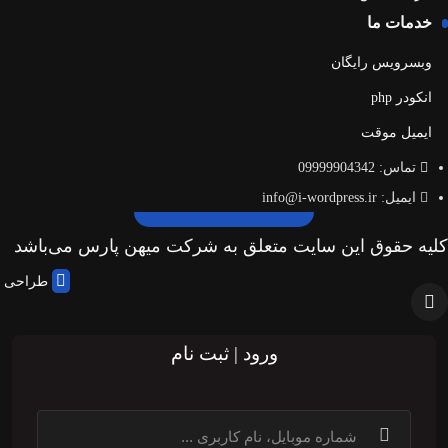
خدمات ما
وبسرویس رایگان
انکودر php
ایمیل موقت
تماس: 09999904342
ایمیل: info@i-wordpress.ir
کلیه حقوق این سایت متعلق به شرکت میهن پارس می‌باشد
طراحی و 
ورود | ثبت نام