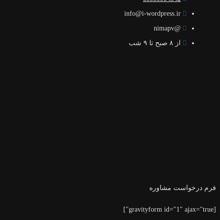
info@i-wordpress.ir
@nimapv
از ۸ صبح تا ۹ شب
فرم درخواست مشاوره
[gravityform id="1" ajax="true"]