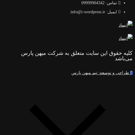
تماس: 09999904342
ایمیل: info@i-wordpress.ir
کلیه حقوق این سایت متعلق به شرکت میهن پارس
می‌باشد
طراحی و توسعه: تیم میهن پارس